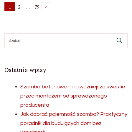
Stronicowanie
1
2
…
79
Strona
Strona
Strona
wpisów
Szukaj:
Ostatnie wpisy
Szambo betonowe – najważniejsze kwestie
przed montażem od sprawdzonego
producenta
Jak dobrać pojemność szamba? Praktyczny
poradnik dla budujących dom bez