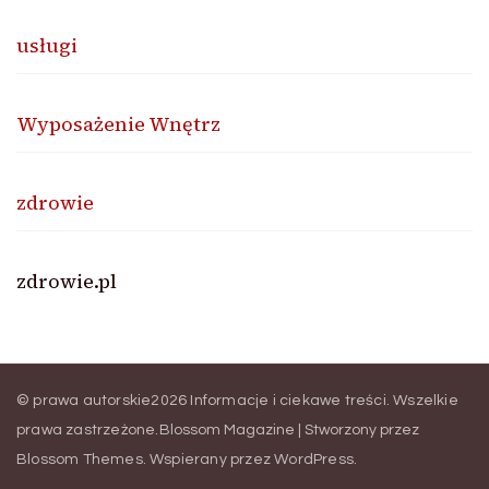
usługi
Wyposażenie Wnętrz
zdrowie
zdrowie.pl
© prawa autorskie2026
Informacje i ciekawe treści
. Wszelkie
prawa zastrzeżone.
Blossom Magazine | Stworzony przez
Blossom Themes
.
Wspierany przez
WordPress
.