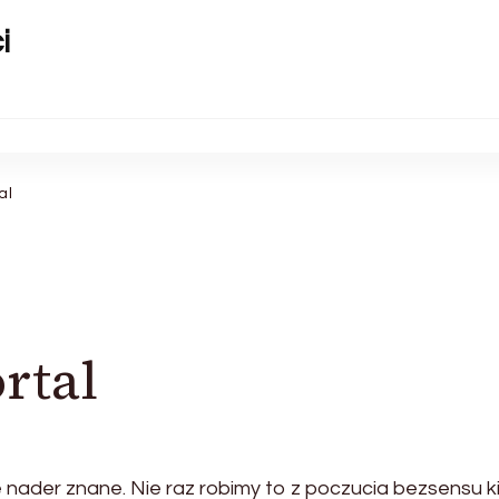
i
al
rtal
ie nader znane. Nie raz robimy to z poczucia bezsensu k