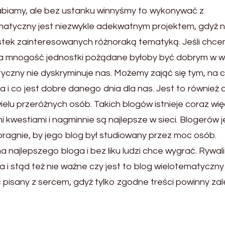
abiamy, ale bez ustanku winnyśmy to wykonywać z
matyczny jest niezwykle adekwatnym projektem, gdyż n
stek zainteresowanych różnoraką tematyką. Jeśli chc
a mnogość jednostki pożądane byłoby być dobrym w w
yczny nie dyskryminuje nas. Możemy zająć się tym, na 
i co jest dobre danego dnia dla nas. Jest to również 
elu przeróżnych osób. Takich blogów istnieje coraz wię
 kwestiami i nagminnie są najlepsze w sieci. Blogerów j
 pragnie, by jego blog był studiowany przez moc osób.
 najlepszego bloga i bez liku ludzi chce wygrać. Rywal
a i stąd też nie ważne czy jest to blog wielotematyczny
yć pisany z sercem, gdyż tylko zgodne treści powinny za