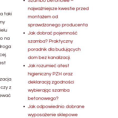
Szambo betonowe –
najważniejsze kwestie przed
a taki
montażem od
emy
sprawdzonego producenta
ielu
Jak dobrać pojemność
co na
szamba? Praktyczny
droga
poradnik dla budujących
cej.
dom bez kanalizacji.
est
Jak rozumieć atest
higieniczny PZH oraz
izacja
deklaracją zgodności
 czy z
wybierając szamba
lewać
betonowego?
Jak odpowiednio dobrane
wyposażenie sklepowe