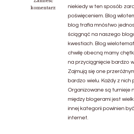
we
Zamieść
niekiedy w ten sposób zar
wpisie
komentarz
Interesujący
poświęceniem. Blog wilote
portal
blog trafia mnóstwo jedno
ściągnąć na naszego blog
kwestiach. Blog wielotemat
chwilę obecną mamy chętka 
na przyciągnięcie bardzo wi
Zajmują się one przeróżnymi
bardzo wielu. Każdy z nich
Organizowane są turnieje na
między blogerami jest wielk
innej kategorii powinien b
internet.